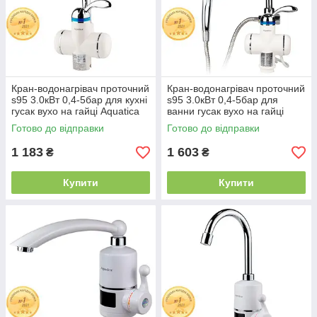
Кран-водонагрівач проточний
Кран-водонагрівач проточний
s95 3.0кВт 0,4-5бар для кухні
s95 3.0кВт 0,4-5бар для
гусак вухо на гайці Aquatica
ванни гусак вухо на гайці
(LZ-6B111W) 9795103
Aquatica (LZ-6C111W)
Готово до відправки
Готово до відправки
9795203
1 183
1 603
₴
₴
Купити
Купити