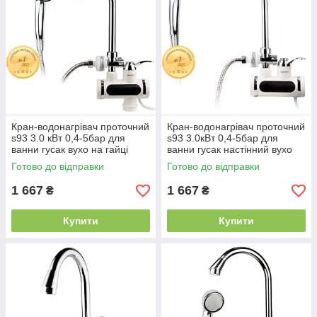
Кран-водонагрівач проточний
Кран-водонагрівач проточний
s93 3.0 кВт 0,4-5бар для
s93 3.0кВт 0,4-5бар для
ванни гусак вухо на гайці
ванни гусак настінний вухо
Aquatica (JZ-6C141W)
Aquatica (JZ-7C141W)
Готово до відправки
Готово до відправки
9793203
9793213
1 667
1 667
₴
₴
Купити
Купити