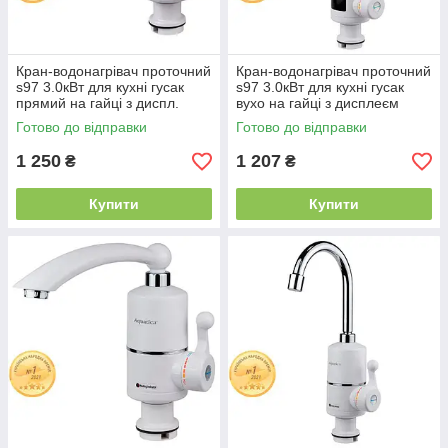
Кран-водонагрівач проточний
Кран-водонагрівач проточний
s97 3.0кВт для кухні гусак
s97 3.0кВт для кухні гусак
прямий на гайці з диспл.
вухо на гайці з дисплеєм
Aquatica (NZ-6B242) 9797102
Aquatica (NZ-6B142W)
Готово до відправки
Готово до відправки
9797113
1 250
1 207
₴
₴
Купити
Купити