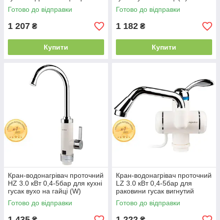
(NZ-6B312W) 9797143
Aquatica HZ-6B143C
Готово до відправки
Готово до відправки
1 207
1 182
₴
₴
Купити
Купити
Кран-водонагрівач проточний
Кран-водонагрівач проточний
HZ 3.0 кВт 0,4-5бар для кухні
LZ 3.0 кВт 0,4-5бар для
гусак вухо на гайці (W)
раковини гусак вигнутий
Aquatica HZ-6B143W
довгий на гайці Aqua LZ-
Готово до відправки
Готово до відправки
5A211W
1 435
1 222
₴
₴