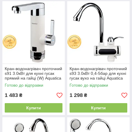
Кран-водонагрівач проточний
Кран-водонагрівач проточний
s91 3.0кВт для кухні гусак
s93 3.0кВт 0,4-5бар для кухні
прямий на гайці (W) Aquatica
гусак вухо на гайці Aquatica
(HZ-6B243W) 9791123
(JZ-6B141W) 9793103
Готово до відправки
Готово до відправки
1 483
1 298
₴
₴
Купити
Купити