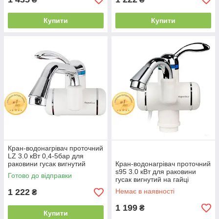
Купити
Купити
Кран-водонагрівач проточний
LZ 3.0 кВт 0,4-5бар для
раковини гусак вигнутий
Кран-водонагрівач проточний
довгий настінний Aqu LZ-
s95 3.0 кВт для раковини
Готово до відправки
6A211W
гусак вигнутий на гайці
Aquatica (LZ-5A111W)
1 222
Немає в наявності
₴
9795003
1 199
₴
Купити