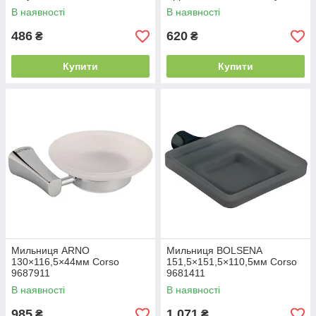
В наявності
В наявності
486
620
₴
₴
Купити
Купити
Мильниця ARNO
Мильниця BOLSENA
130×116,5×44мм Corso
151,5×151,5×110,5мм Corso
9687911
9681411
В наявності
В наявності
985
1 071
₴
₴