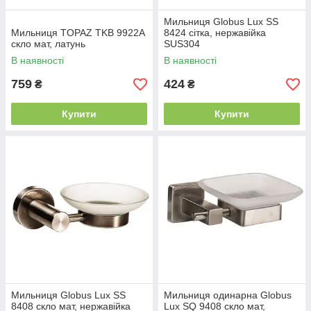
Мильниця Globus Lux SS
Мильниця TOPAZ TKB 9922A
8424 сітка, нержавійка
скло мат, латунь
SUS304
В наявності
В наявності
759
424
₴
₴
Купити
Купити
Мильниця Globus Lux SS
Мильниця одинарна Globus
8408 скло мат, нержавійка
Lux SQ 9408 скло мат,