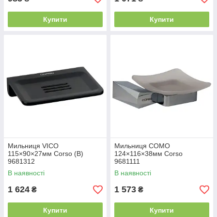
Купити
Купити
Мильниця VICO
Мильниця COMO
115×90×27мм Corso (B)
124×116×38мм Corso
9681312
9681111
В наявності
В наявності
1 624
1 573
₴
₴
Купити
Купити