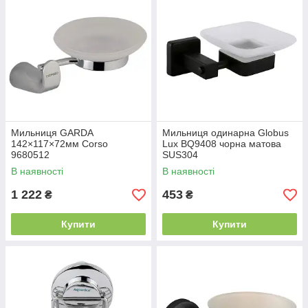
Мильниця GARDA
Мильниця одинарна Globus
142×117×72мм Corso
Lux BQ9408 чорна матова
9680512
SUS304
В наявності
В наявності
1 222
453
₴
₴
Купити
Купити