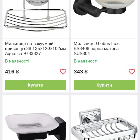
Мильниця на вакуумній
Мильниця Globus Lux
присосці s38 135×120×102мм
BS8408 чорна матова
Aquatica 9783827
SUS304
В наявності
В наявності
416
343
₴
₴
Купити
Купити