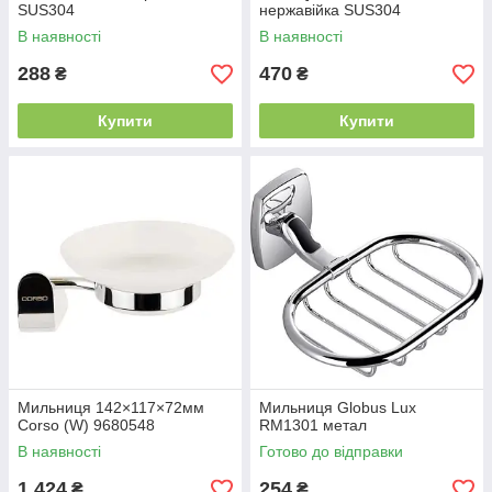
SUS304
нержавійка SUS304
В наявності
В наявності
288
470
₴
₴
Купити
Купити
Мильниця 142×117×72мм
Мильниця Globus Lux
Corso (W) 9680548
RM1301 метал
В наявності
Готово до відправки
1 424
254
₴
₴