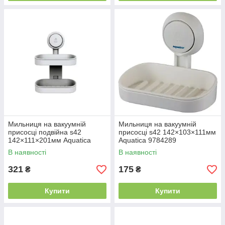
Мильниця на вакуумній
Мильниця на вакуумній
присосці подвійна s42
присосці s42 142×103×111мм
142×111×201мм Aquatica
Aquatica 9784289
9784290
В наявності
В наявності
321
175
₴
₴
Купити
Купити