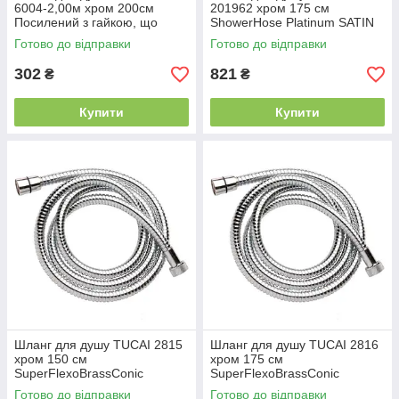
6004-2,00м хром 200см
201962 хром 175 см
Посилений з гайкою, що
ShowerHose Platinum SATIN
обертається, Blister
Посилений, made in SPAIN
Готово до відправки
Готово до відправки
302
821
₴
₴
Купити
Купити
Шланг для душу TUCAI 2815
Шланг для душу TUCAI 2816
хром 150 см
хром 175 см
SuperFlexoBrassConic
SuperFlexoBrassConic
Посилений, made in SPAIN
Посилений, made in SPAIN
Готово до відправки
Готово до відправки