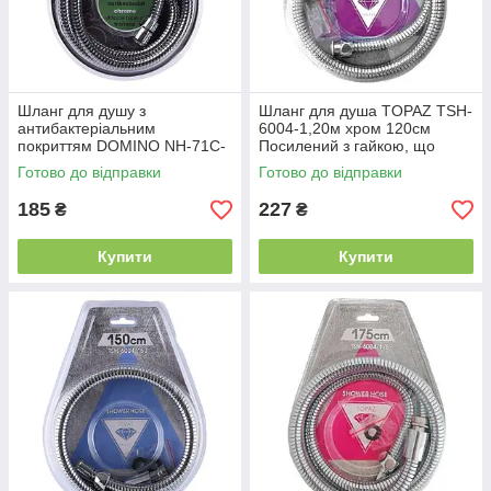
Шланг для душу з
Шланг для душа TOPAZ TSH-
антибактеріальним
6004-1,20м хром 120см
покриттям DOMINO NH-71C-
Посилений з гайкою, що
150-200cm Розтяжний
обертається, Blister
Готово до відправки
Готово до відправки
185
227
₴
₴
Купити
Купити