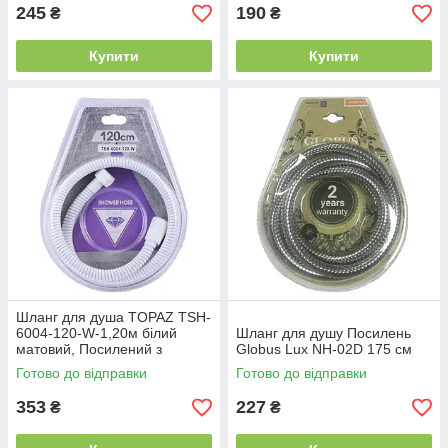
245
190
₴
₴
Купити
Купити
Шланг для душа TOPAZ TSH-
6004-120-W-1,20м білий
Шланг для душу Посилень
матовий, Посилений з
Globus Lux NH-02D 175 см
гайкою, що обертається,
Готово до відправки
Готово до відправки
Blister
353
227
₴
₴