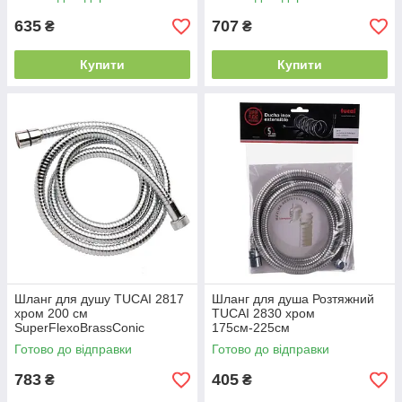
635
707
₴
₴
Купити
Купити
Шланг для душу TUCAI 2817
Шланг для душа Розтяжний
хром 200 см
TUCAI 2830 хром
SuperFlexoBrassConic
175см-225см
Посилений, made in SPAIN
FlexoInoxExtensible
Готово до відправки
Готово до відправки
Посилений, made in SPAIN
783
405
₴
₴