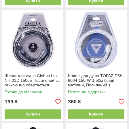
Купити
Купити
Шланг для душа Globus Lux
Шланг для душа TOPAZ TSH-
NH-03D 150см Посилений за
6004-150-W-1,50м білий
гайкою що обертається
матовий, Посилений з
гайкою, що обертається,
Готово до відправки
Готово до відправки
Blister
199
360
₴
₴
Купити
Купити