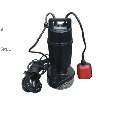
і!
 більш