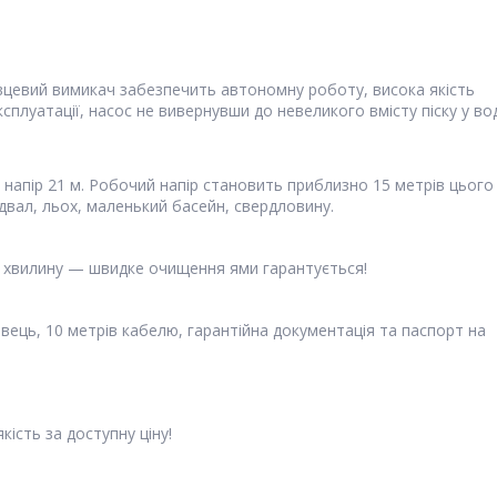
вцевий вимикач забезпечить автономну роботу, висока якість
сплуатації, насос не вивернувши до невеликого вмісту піску у вод
 напір 21 м. Робочий напір становить приблизно 15 метрів цього
двал, льох, маленький басейн, свердловину.
а хвилину — швидке очищення ями гарантується!
вець, 10 метрів кабелю, гарантійна документація та паспорт на
ість за доступну ціну!