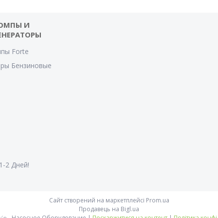
ОМПЫ И
ЕНЕРАТОРЫ
пы Forte
оры Бензиновые
1-2 Дней!
Сайт створений на маркетплейсі
Prom.ua
Продавець на Bigl.ua
✅⭐ Fontan ✅⭐ - Насосное Оборудование |
Поскаржитися на контент
|
Політика конфі