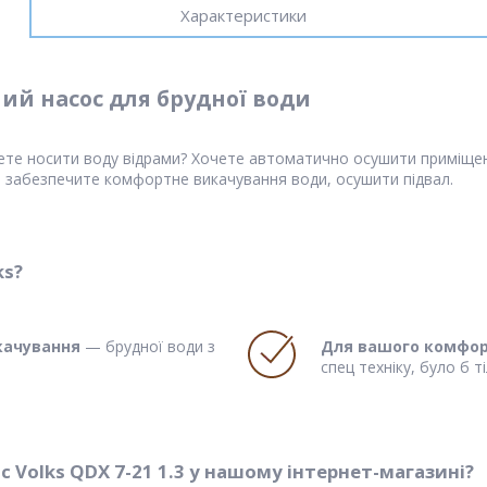
Характеристики
ний насос для брудної води
очете носити воду відрами? Хочете автоматично осушити приміщен
и забезпечите комфортне викачування води, осушити підвал.
ks?
качування
— брудної води з
Для вашого комфо
спец техніку, було б т
Volks QDX 7-21 1.3 у нашому інтернет-магазині?