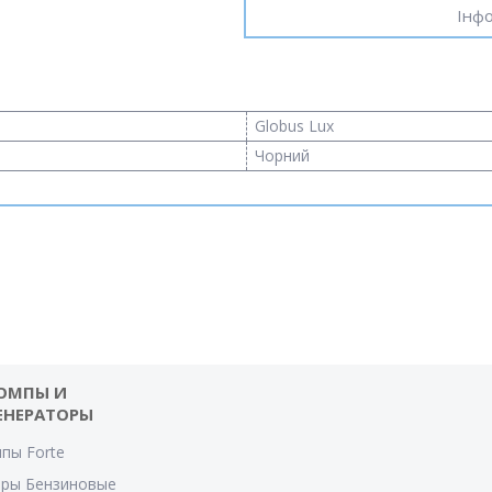
Інфо
Globus Lux
Чорний
ОМПЫ И
ЕНЕРАТОРЫ
пы Forte
оры Бензиновые