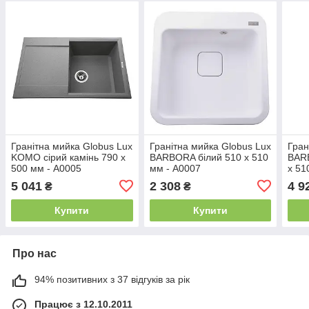
Гранітна мийка Globus Lux
Гранітна мийка Globus Lux
Гран
KOMO сiрий камiнь 790 x
BARBORA білий 510 х 510
BAR
500 мм - А0005
мм - А0007
x 51
5 041
2 308
4 9
₴
₴
Купити
Купити
Про нас
94% позитивних з 37 відгуків за рік
Працює з 12.10.2011