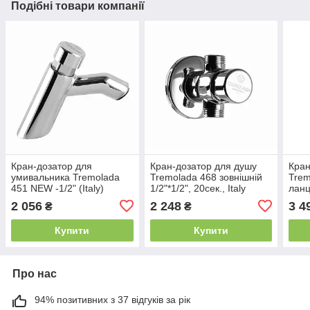
Подібні товари компанії
Кран-дозатор для
Кран-дозатор для душу
Кран
умивальника Tremolada
Tremolada 468 зовнішній
Trem
451 NEW -1/2" (Italy)
1/2"*1/2", 20сек., Italy
ланц
зовні
2 056
2 248
3 4
₴
₴
Купити
Купити
Про нас
94% позитивних з 37 відгуків за рік