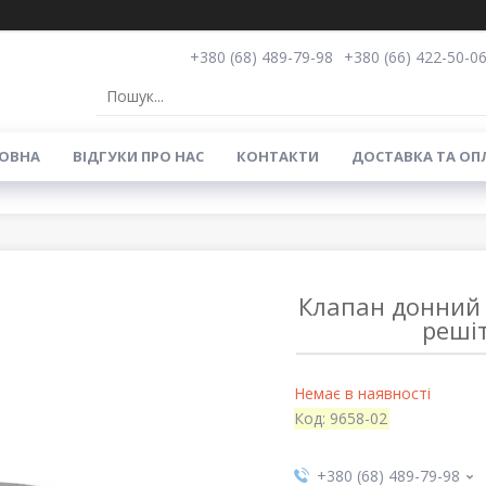
+380 (68) 489-79-98
+380 (66) 422-50-0
ОВНА
ВIДГУКИ ПРО НАС
КОНТАКТИ
ДОСТАВКА ТА ОП
Клапан донний 
реші
Немає в наявності
Код:
9658-02
+380 (68) 489-79-98