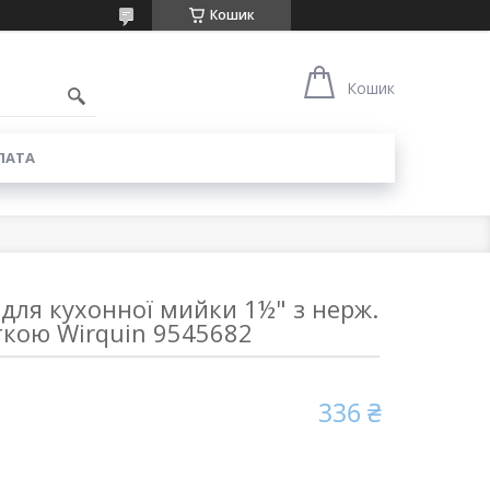
Кошик
6
Кошик
ЛАТА
для кухонної мийки 1½" з нерж.
ткою Wirquin 9545682
336 ₴