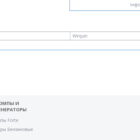
Інфо
Wirquin
ОМПЫ И
ЕНЕРАТОРЫ
пы Forte
оры Бензиновые