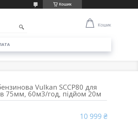
Кошик
6
Кошик
ЛАТА
ензинова Vulkan SCCP80 для
кав 75мм, 60м3/год, підйом 20м
10 999 ₴