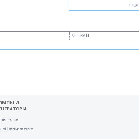
Інфо
VULKAN
ОМПЫ И
ЕНЕРАТОРЫ
пы Forte
оры Бензиновые