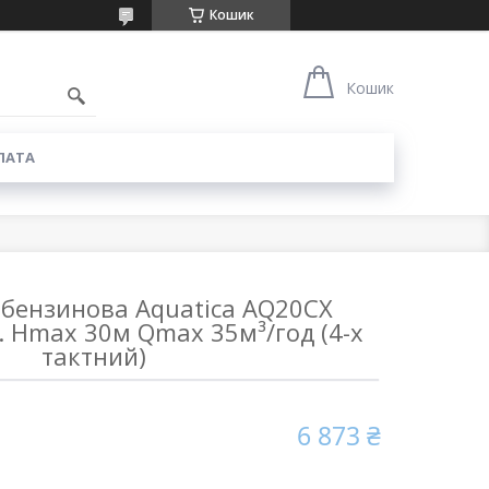
Кошик
6
Кошик
ЛАТА
бензинова Aquatica AQ20CX
с. Hmax 30м Qmax 35м³/год (4-х
тактний)
6 873 ₴