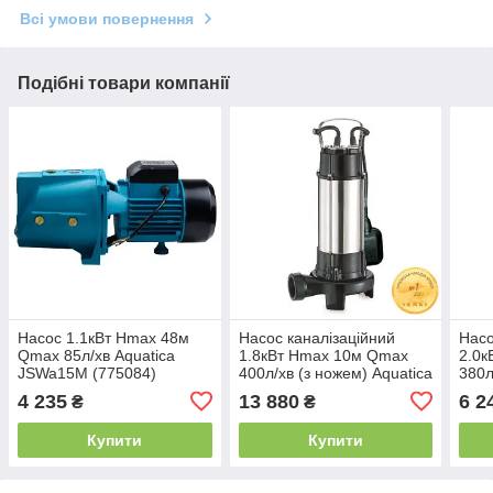
Всі умови повернення
Подібні товари компанії
Насос 1.1кВт Hmax 48м
Насос каналізаційний
Насо
Qmax 85л/хв Aquatica
1.8кВт Hmax 10м Qmax
2.0
JSWa15M (775084)
400л/хв (з ножем) Aquatica
380л
V1800DF (773334)
mid
4 235
13 880
6 2
₴
₴
(773
Купити
Купити