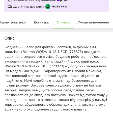
Доступна доставка
Характеристики
Доставка
Оплата
Умови повернення
Опис
Бюджетний насос для фекалій, септиків, вигрібних ям і
каналізації Wetron WQDw10-12-1.8CF (773373) швидко та
ефективно впорається з усією брудною роботою, пов'язаною
з управлінням стоками. Каналізаційний фекальний насос
Wetron WQDw10-12-1.8CF (773373) – доступний та надійний
Ця модель має відмінні характеристики: Ріжучий механізм,
виготовлений з легованої сталі, відрізняється міцністю та
надійністю. Ножі подрібнюють сміття до безпечного для
помпи розміру. Вихрове колесо відкритого типу не боїться
засорів, завдяки чому густе робоче середовище легко
протискається до вихідного патрубка. Захист від сухого ходу у
вигляді поплавкового вимикача, захист від перегріву у вигляді
термореле, вбудованого в обмотку двигуна, а також система
ефективного охолодження за допомогою води та