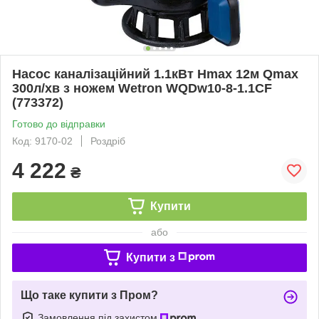
Насос каналізаційний 1.1кВт Hmax 12м Qmax
300л/хв з ножем Wetron WQDw10-8-1.1CF
(773372)
Готово до відправки
Код: 9170-02
Роздріб
4 222
₴
Купити
або
Купити з
Що таке купити з Пром?
Замовлення під захистом