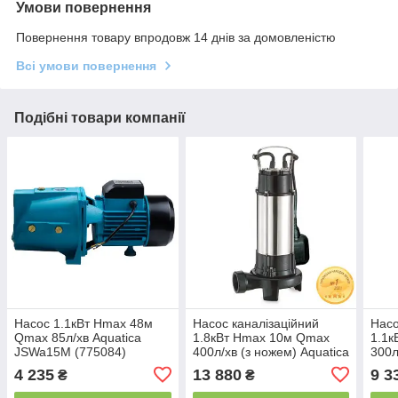
Умови повернення
Повернення товару впродовж 14 днів за домовленістю
Всі умови повернення
Подібні товари компанії
Насос 1.1кВт Hmax 48м
Насос каналізаційний
Насо
Qmax 85л/хв Aquatica
1.8кВт Hmax 10м Qmax
1.1к
JSWa15M (775084)
400л/хв (з ножем) Aquatica
300л
V1800DF (773334)
Aqua
4 235
13 880
9 3
₴
₴
1.1Q