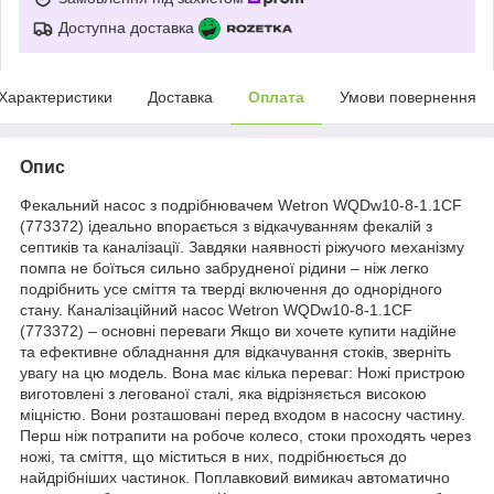
Доступна доставка
Характеристики
Доставка
Оплата
Умови повернення
Опис
Фекальний насос з подрібнювачем Wetron WQDw10-8-1.1CF
(773372) ідеально впорається з відкачуванням фекалій з
септиків та каналізації. Завдяки наявності ріжучого механізму
помпа не боїться сильно забрудненої рідини – ніж легко
подрібнить усе сміття та тверді включення до однорідного
стану. Каналізаційний насос Wetron WQDw10-8-1.1CF
(773372) – основні переваги Якщо ви хочете купити надійне
та ефективне обладнання для відкачування стоків, зверніть
увагу на цю модель. Вона має кілька переваг: Ножі пристрою
виготовлені з легованої сталі, яка відрізняється високою
міцністю. Вони розташовані перед входом в насосну частину.
Перш ніж потрапити на робоче колесо, стоки проходять через
ножі, та сміття, що міститься в них, подрібнюється до
найдрібніших частинок. Поплавковий вимикач автоматично