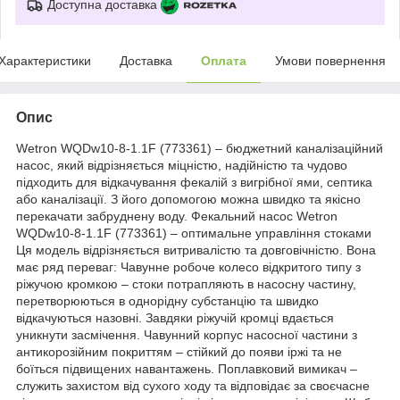
Доступна доставка
Характеристики
Доставка
Оплата
Умови повернення
Опис
Wetron WQDw10-8-1.1F (773361) – бюджетний каналізаційний
насос, який відрізняється міцністю, надійністю та чудово
підходить для відкачування фекалій з вигрібної ями, септика
або каналізації. З його допомогою можна швидко та якісно
перекачати забруднену воду. Фекальний насос Wetron
WQDw10-8-1.1F (773361) – оптимальне управління стоками
Ця модель відрізняється витривалістю та довговічністю. Вона
має ряд переваг: Чавунне робоче колесо відкритого типу з
ріжучою кромкою – стоки потрапляють в насосну частину,
перетворюються в однорідну субстанцію та швидко
відкачуються назовні. Завдяки ріжучій кромці вдається
уникнути засмічення. Чавунний корпус насосної частини з
антикорозійним покриттям – стійкий до появи іржі та не
боїться підвищених навантажень. Поплавковий вимикач –
служить захистом від сухого ходу та відповідає за своєчасне