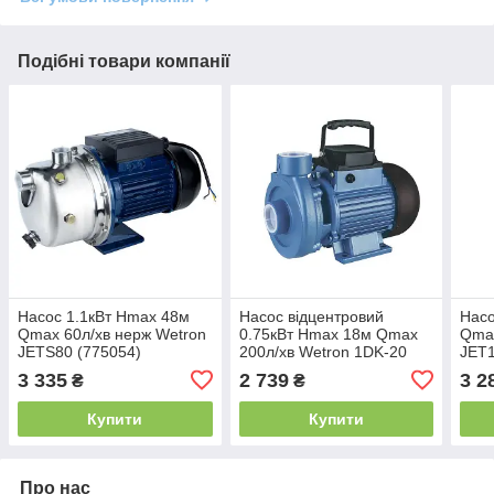
Подібні товари компанії
Насос 1.1кВт Hmax 48м
Насос відцентровий
Насо
Qmax 60л/хв нерж Wetron
0.75кВт Hmax 18м Qmax
Qmax
JETS80 (775054)
200л/хв Wetron 1DK-20
JET1
(775024)
3 335
2 739
3 2
₴
₴
Купити
Купити
Про нас