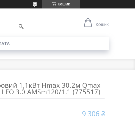
Кошик
6
Кошик
ЛАТА
ровий 1,1кВт Hmax 30.2м Qmax
) LEO 3.0 AMSm120/1.1 (775517)
9 306 ₴