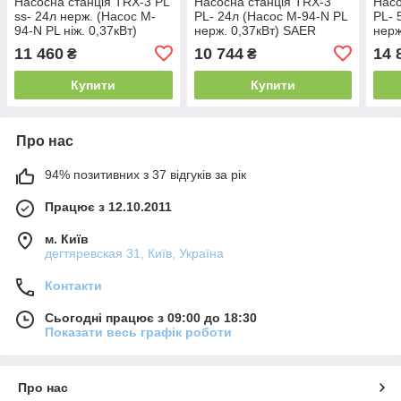
Насосна станція TRX-3 PL
Насосна станція TRX-3
Насо
ss- 24л нерж. (Насос M-
PL- 24л (Насос M-94-N PL
PL- 
94-N PL ніж. 0,37кВт)
нерж. 0,37кВт) SAER
нерж
SAER
11 460
10 744
14 
₴
₴
Купити
Купити
Про нас
94% позитивних з 37 відгуків за рік
Працює з 12.10.2011
м. Київ
дегтяревская 31, Київ, Україна
Контакти
Сьогодні працює з 09:00 до 18:30
Показати весь графік роботи
Про нас