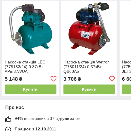
Насосна станція LEO
Насосна станція Wetron
Насо
(775132/24) 0.37кВт
(775011/24) 0.37кВт
(775
APm37A/UA
QB60А5
JET
5 148
3 706
6 6
₴
₴
Купити
Купити
Про нас
94% позитивних з 37 відгуків за рік
Працює з 12.10.2011