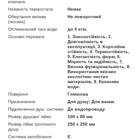
клапана
Наявність термостата
Немає
Обертання виливу
Не поворотний
(носика)
Оптимальний тиск води
до 4 атм.
Основні переваги
1. Зносостійкість, 2.
Довговічність в
експлуатації, 3. Корозійна
стійкість, 4. Термостійкість,
5. Елегантність форм, 6.
Міцність та надійність, 7.
Висока функціональність, 8.
Використання якісних
екологічно чистих
матеріалів, 9. Економія
води.
Поверхня
Глянсова
Призначення
Для душу; Для ванни
Підключення душ. системи
До водопроводу
Розмір душової лійки
100 х 80 мм
Розмір лійки тропічного
250 х 250 мм
душу
Система запобігання
Є