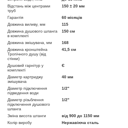
Відстань між центрами
150 ± 20 мм
труб
Гарантія
60 місяців
Довжина виливу, мм
115
Довжина душового шланга
150 см
в комплекті
Довжина змішувача, мм
168
Довжина кронштейна
41,5 см
Тропічного душу (від
стінки)
Душовий гарнітур у
Є
комплекті
Діаметр картриджу
40 мм
змішувача
Діаметр підключення
1/2"
підведення води
Діаметр різьблення
1/2"
підключення душового
шланга
Зміна висота штанги
від 900 до 1150 мм
Колір виробу
Нержавіюча сталь