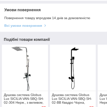
Умови повернення
Повернення товару впродовж 14 днів за домовленістю
Всі умови повернення
Подібні товари компанії
Душова система Globus
Душова система Globus
Душо
Lux SICILIA VAN-SBQ-SH-
Lux SICILIA VAN-SBQ-SH-
Lux
02-304 Нерж., з виливом,
02-BB Квадро Чорна,
Нерж
Тропік SUS 250*250мм
штанга 140см, з виливом,
лійк