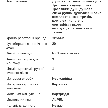
Комплектація
Душова система, штанга для
Тропічного душу, лійка
Тропічний душ, душова
лійка ручна, душовий шланг,
комплект ексцентриків,
комплект кріплень,
сертифікат якості,
інструкція, гарантійний
талон.
Країна реєстрації бренда
Україна
Кут обертання тропічного
20⁰
душу
Кількість виводів
На 3 споживача
Кількість отворів для
3
монтажу
Кількість режимів ручної
1
душової лійки
Матеріал вироби
Нержавійка
Матеріал картриджа
Кераміка
змішувача
Механізм змішування
Картридж
Модельний ряд
ALPEN
Наявність донного
Немає