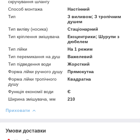
скручування шлангу
Способ монтажа
Настінний
Тип
З виливом; З тропічним
душем
Тип виліву (носика)
Стаціонарний
Тип кріплення змішувача
Ексцентрики; Шурупи з
дюбелем
Тип лійки
На 1 режим
Тип перемикання на душ
Важелевий
Тип підведення води
Жорсткий
Форма лійки ручного душу
Прямокутна
Форма лійки тропічного
Квадратна
душу
Функція економії води
Є
Ширина змішувача, мм
210
Приховати
Умови доставки