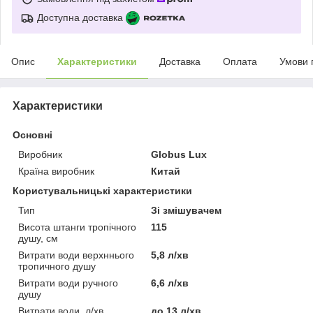
Доступна доставка
Опис
Характеристики
Доставка
Оплата
Умови 
Характеристики
Основні
Виробник
Globus Lux
Країна виробник
Китай
Користувальницькі характеристики
Тип
Зі змішувачем
Висота штанги тропічного
115
душу, см
Витрати води верхннього
5,8 л/хв
тропичного душу
Витрати води ручного
6,6 л/хв
душу
Витрати води, л/хв
до 13 л/хв