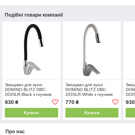
Подібні товари компанії
Змішувач для кухні
Змішувач для кухні
Зміш
DOMINO BLITZ DBC-
DOMINO BLITZ DBC-
DOM
203SLR-Black з гнучким
203SLR-White з гнучким
203S
виливом
виливом
вил
930
770
930
₴
₴
Купити
Купити
Про нас