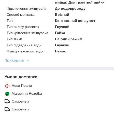
мийки; Для гранітної мийки
Підключення змішувача
До водопроводу
Способ монтажа
Врізний
Тип
Консольний змішувач
Тип виліву (носика)
Гнучкий
Тип кріплення змішувача
Гайка
Тип лійки
На один режим
Тип підведення води
Гнучкий
Функція економії води
Немає
Приховати
Умови доставки
Нова Пошта
Магазини Rozetka
Самовивіз
Самовивіз