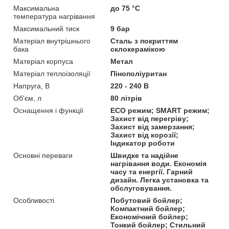
Максимальна
до 75 °C
температура нагрівання
Максимальний тиск
9 бар
Матеріал внутрішнього
Сталь з покриттям
бака
склокерамікою
Матеріал корпуса
Метал
Матеріал теплоізоляції
Пінополіуритан
Напруга, В
220 - 240 В
Об'єм, л
80 літрів
Оснащення і функції
ECO режим; SMART режим;
Захист від перегріву;
Захист від замерзання;
Захист від корозії;
Індикатор роботи
Основні переваги
Швидке та надійне
нагрівання води. Економія
часу та енергії. Гарний
дизайн. Легка установка та
обслуговування.
Особливості
Побутовий бойлер;
Компактний бойлер;
Економічний бойлер;
Тонкий бойлер; Стильний