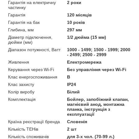
Гарантія на електричну
2 роки
частинку
Гарантія
120 місяців
Гарантія на бак
10 років
Глибина, мм
297 мм
Діаметр підключення,
1/2 дюйма (15 мм)
дюйми (мм)
Діапазон потужності, Ватт
1000 - 1499; 1500 - 1999; 2000
- 2499; 2500 - 2999
Живлення
Електромережа
Керування через Wi-Fi
Без управління через Wi-Fi
Клас енергоспоживання
B
Клас захисту
IP24
Колір виробу
Білий
Комплектація
Бойлер, запобіжний клапан,
магнієвий анод, монтажна
планка, інструкція з
експлуатації
Країна реєстрації бренда
Словенія
Кількість ТЕНів
2 шт
Кількість споживачів
для 3-х чол. (70-99 л.)