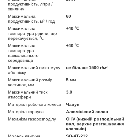
продуктивність, літри /
хвилину
Максимальна
60
продуктивність, м³ / год
Максимальна
+40 ℃
температура рідини, що
перекачується, ℃
Максимальна
+40 ℃
температура
навколишнього
середовища
Максимальний вміст мулу
не більше 1500 г/м³
або піску
Максимальний розмір
5 мм
частинок, мм
Максимальний тиск,
3,0
атмосфери
Матеріал робочого колеса
Чавун
Матеріал корпуса
Алюмінієвий сплав
Механізм газорозподілу
OHV (нижній розподільний
вал, верхнє розташування
клапанів)
Модель двигуна
SQ-4Т-212