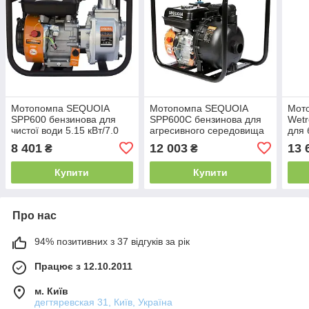
Мотопомпа SEQUOIA
Мотопомпа SEQUOIA
Мот
SPP600 бензинова для
SPP600C бензинова для
Wet
чистої води 5.15 кВт/7.0
агресивного середовища
для 
к.с.
4.78 кВт/6.5 к.с.
Hmax
8 401
12 003
13 
₴
₴
(чот
Купити
Купити
Про нас
94% позитивних з 37 відгуків за рік
Працює з 12.10.2011
м. Київ
дегтяревская 31, Київ, Україна