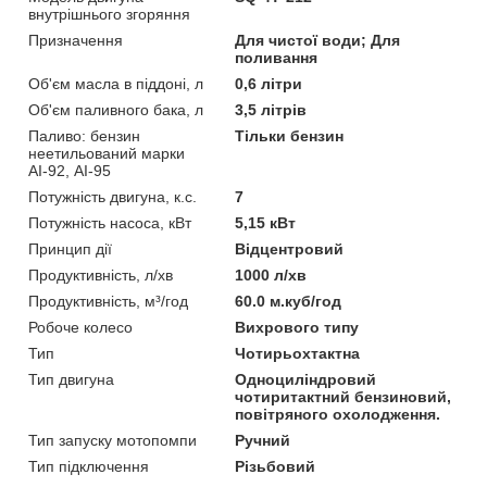
внутрішнього згоряння
Призначення
Для чистої води; Для
поливання
Об'єм масла в піддоні, л
0,6 літри
Об'єм паливного бака, л
3,5 літрів
Паливо: бензин
Тільки бензин
неетильований марки
АІ-92, АІ-95
Потужність двигуна, к.с.
7
Потужність насоса, кВт
5,15 кВт
Принцип дії
Відцентровий
Продуктивність, л/хв
1000 л/хв
Продуктивність, м³/год
60.0 м.куб/год
Робоче колесо
Вихрового типу
Тип
Чотирьохтактна
Тип двигуна
Одноциліндровий
чотиритактний бензиновий,
повітряного охолодження.
Тип запуску мотопомпи
Ручний
Тип підключення
Різьбовий