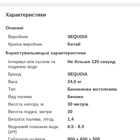
Характеристики
Основні
Виробник
SEQUOIA
Країна виробник
Китай
Користувальницькі характеристики
Інтервал між пуском та
Не більше 120 секунд
подачею води
Бренд
SEQUOIA
Вага
24,0 кг
Тип
Бензинова мотопомпа
Вид палива
Бензин
Висота напору, м
30 метрів
Висота подачі, метри
30
Витрата палива, л/год
1,4
Водневий показник води
6.5 - 8.5
(рН)
Габаритні розміри
800 х 600 х 500