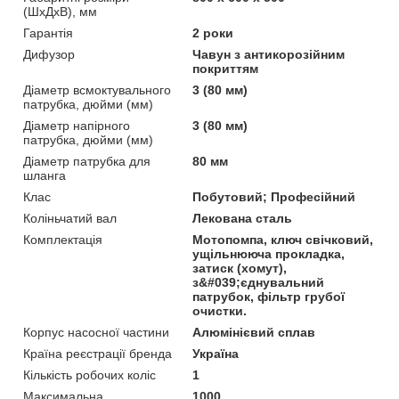
(ШхДхВ), мм
Гарантія
2 роки
Дифузор
Чавун з антикорозійним
покриттям
Діаметр всмоктувального
3 (80 мм)
патрубка, дюйми (мм)
Діаметр напірного
3 (80 мм)
патрубка, дюйми (мм)
Діаметр патрубка для
80 мм
шланга
Клас
Побутовий; Професійний
Коліньчатий вал
Лекована сталь
Комплектація
Мотопомпа, ключ свічковий,
ущільнююча прокладка,
затиск (хомут),
з&#039;єднувальний
патрубок, фільтр грубої
очистки.
Корпус насосної частини
Алюмінієвий сплав
Країна реєстрації бренда
Україна
Кількість робочих коліс
1
Максимальна
1000