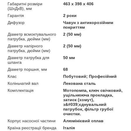
Габаритні розміри
463 х 398 х 406
(ШхДхВ), мм
Гарантія
2 роки
Дифузор
Чавун з антикорозійним
покриттям
Діаметр всмоктувального
2 (50 мм)
патрубка, дюйми (мм)
Діаметр напірного
2 (50 мм)
патрубка, дюйми (мм)
Діаметр патрубка для
50 мм
шланга
Діаметр поршня, мм
68
Клас
Побутовий; Професійний
Коліньчатий вал
Лекована сталь
Комплектація
Мотопомпа, ключ свічковий,
ущільнююча прокладка,
затиск (хомут),
з&#039;єднувальний
патрубок, фільтр грубої
очистки.
Корпус насосної частини
Алюмінієвий сплав
Країна реєстрації бренда
Італія