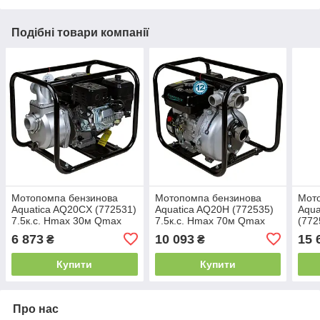
Подібні товари компанії
Мотопомпа бензинова
Мотопомпа бензинова
Мот
Aquatica AQ20CX (772531)
Aquatica AQ20H (772535)
Aqu
7.5к.с. Hmax 30м Qmax
7.5к.с. Hmax 70м Qmax
(772
35м³/год (4-х тактний)
35м³/год (4-х тактний)
7.5к
6 873
10 093
15 
₴
₴
70м³
Купити
Купити
Про нас