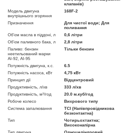
клапанів)
Модель двигуна
168F-2
внутрішнього згоряння
Призначення
Для чистої води; Для
поливання
Об'єм масла в піддоні, л
0,6 літри
Об'єм паливного бака, л
2,8 літри
Паливо: бензин
Тільки бензин
неетильований марки
АІ-92, АІ-95
Потужність двигуна, к.с.
6.5
Потужність насоса, кВт
4,75 кВт
Принцип дії
Відцентровий
Продуктивність, л/хв
333 л/хв
Продуктивність, м³/год
20.0 м.куб/год
Робоче колесо
Вихрового типу
Система запалювання
TCI (Напівпровідникова
безконтактна)
Тип
Чотирьохтактна;
Високонапірна
Тип двигуна
Одноциліндровий