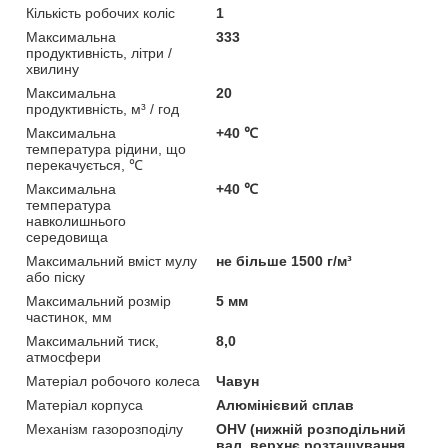
Кількість робочих коліс
1
Максимальна
333
продуктивність, літри /
хвилину
Максимальна
20
продуктивність, м³ / год
Максимальна
+40 ℃
температура рідини, що
перекачується, ℃
Максимальна
+40 ℃
температура
навколишнього
середовища
Максимальний вміст мулу
не більше 1500 г/м³
або піску
Максимальний розмір
5 мм
частинок, мм
Максимальний тиск,
8,0
атмосфери
Матеріал робочого колеса
Чавун
Матеріал корпуса
Алюмінієвий сплав
Механізм газорозподілу
OHV (нижній розподільний
вал, верхнє розташування