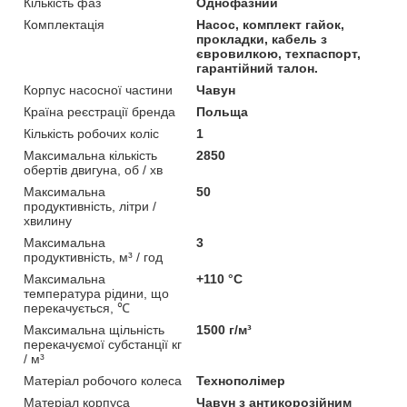
Кількість фаз
Однофазний
Комплектація
Насос, комплект гайок,
прокладки, кабель з
євровилкою, техпаспорт,
гарантійний талон.
Корпус насосної частини
Чавун
Країна реєстрації бренда
Польща
Кількість робочих коліс
1
Максимальна кількість
2850
обертів двигуна, об / хв
Максимальна
50
продуктивність, літри /
хвилину
Максимальна
3
продуктивність, м³ / год
Максимальна
+110 °C
температура рідини, що
перекачується, ℃
Максимальна щільність
1500 г/м³
перекачуємої субстанції кг
/ м³
Матеріал робочого колеса
Технополімер
Матеріал корпуса
Чавун з антикорозійним