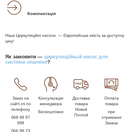
Комплектація
Наші Циркуляційні насоси — Європейська якість за доступну
ціну!
Як замовити —
циркуляційный насос для
системи опаленя
?
Заказ на
Консультація
Доставка
Оплата
сайті ілі по
менеджера
товара
товара
телефону
Новой
Бескоштовно
при
Почтой
068 48 97
отриманні
998
Заказа
066 98 73