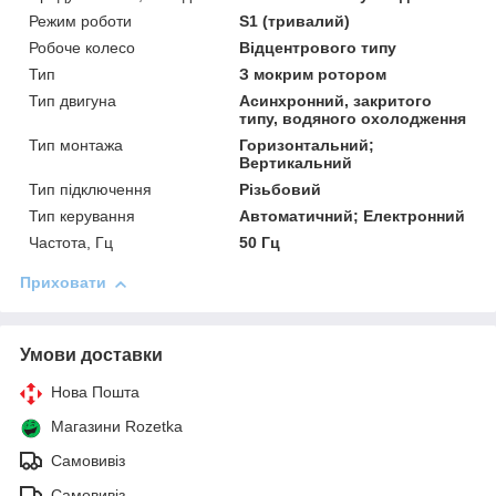
Режим роботи
S1 (тривалий)
Робоче колесо
Відцентрового типу
Тип
З мокрим ротором
Тип двигуна
Асинхронний, закритого
типу, водяного охолодження
Тип монтажа
Горизонтальний;
Вертикальний
Тип підключення
Різьбовий
Тип керування
Автоматичний; Електронний
Частота, Гц
50 Гц
Приховати
Умови доставки
Нова Пошта
Магазини Rozetka
Самовивіз
Самовивіз