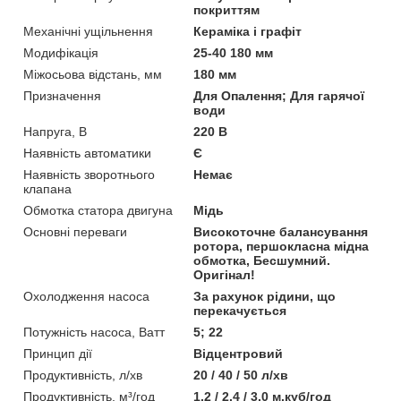
покриттям
Механічні ущільнення
Кераміка і графіт
Модифікація
25-40 180 мм
Міжосьова відстань, мм
180 мм
Призначення
Для Опалення; Для гарячої
води
Напруга, В
220 В
Наявність автоматики
Є
Наявність зворотнього
Немає
клапана
Обмотка статора двигуна
Мідь
Основні переваги
Високоточне балансування
ротора, першокласна мідна
обмотка, Бесшумний.
Оригінал!
Охолодження насоса
За рахунок рідини, що
перекачується
Потужність насоса, Ватт
5; 22
Принцип дії
Відцентровий
Продуктивність, л/хв
20 / 40 / 50 л/хв
Продуктивність, м³/год
1.2 / 2.4 / 3.0 м.куб/год