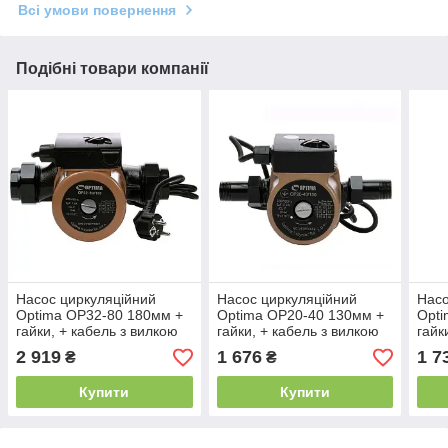
Всі умови повернення
Подібні товари компанії
Насос циркуляційний
Насос циркуляційний
Насо
Optima OP32-80 180мм +
Optima OP20-40 130мм +
Opti
гайки, + кабель з вилкою
гайки, + кабель з вилкою
гайк
2 919
1 676
1 7
₴
₴
Купити
Купити