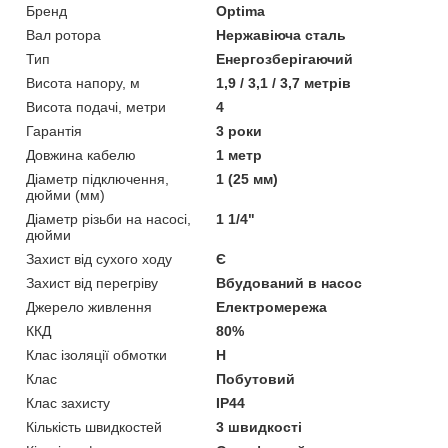
Бренд
Optima
Вал ротора
Нержавіюча сталь
Тип
Енергозберігаючий
Висота напору, м
1,9 / 3,1 / 3,7 метрів
Висота подачі, метри
4
Гарантія
3 роки
Довжина кабелю
1 метр
Діаметр підключення,
1 (25 мм)
дюйми (мм)
Діаметр різьби на насосі,
1 1/4"
дюйми
Захист від сухого ходу
Є
Захист від перегріву
Вбудований в насос
Джерело живлення
Електромережа
ККД
80%
Клас ізоляції обмотки
H
Клас
Побутовий
Клас захисту
IP44
Кількість швидкостей
3 швидкості