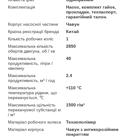
Комплектація
Насос, комплект гайок,
прокладки, техпаспорт,
гарантійний талон.
Корпус насосної частини
Чавун
Країна реєстрації бренда
Китай
Кількість робочих коліс
1
Максимальна кількість
2850
обертів двигуна, об / хв
Максимальна
40
продуктивність, літри /
хвилину
Максимальна
2.4
продуктивність, м³ / год
Максимальна
+110 °C
температура рідини, що
перекачується, ℃
Максимальна щільність
1500 г/м³
перекачуємої субстанції кг
/ м³
Матеріал робочого колеса
Технополімер
Матеріал корпуса
Чавун з антикорозійним
покриттям