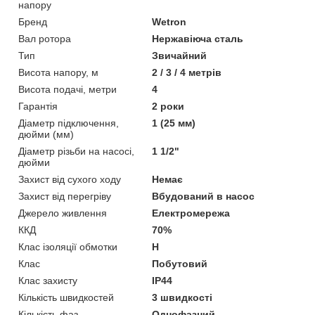
напору
Бренд
Wetron
Вал ротора
Нержавіюча сталь
Тип
Звичайний
Висота напору, м
2 / 3 / 4 метрів
Висота подачі, метри
4
Гарантія
2 роки
Діаметр підключення,
1 (25 мм)
дюйми (мм)
Діаметр різьби на насосі,
1 1/2"
дюйми
Захист від сухого ходу
Немає
Захист від перегріву
Вбудований в насос
Джерело живлення
Електромережа
ККД
70%
Клас ізоляції обмотки
H
Клас
Побутовий
Клас захисту
IP44
Кількість швидкостей
3 швидкості
Кількість фаз
Однофазний