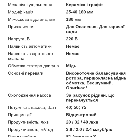
Механічні ущільнення
Кераміка і графіт
Модифікація
25-40 180 мм
Міжосьова відстань, мм
180 мм
Призначення
Для Опалення; Для гарячої
води
Напруга, В
220 В
Наявність автоматики
Немає
Наявність зворотнього
Немає
клапана
Обмотка статора двигуна
Мідь
Основні переваги
Високоточне балансування
ротора, першокласна мідна
обмотка, Бесшумний.
Оригінал!
Охолодження насоса
За рахунок рідини, що
перекачується
Потужність насоса, Ватт
40; 50; 75
Принцип дії
Відцентровий
Продуктивність, л/хв
20 / 32 / 40 л/хв
Продуктивність, м³/год
3.6 / 2.0 / 2.4 м.куб/рік
Режим роботи
S1 (тривалий)