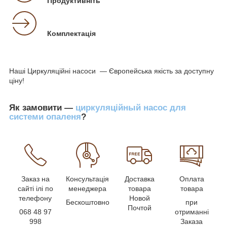
Продуктивніть
Комплектація
Наші Циркуляційні насоси — Європейська якість за доступну
ціну!
Як замовити —
циркуляційный насос для
системи опаленя
?
Заказ на
Консультація
Доставка
Оплата
сайті ілі по
менеджера
товара
товара
телефону
Новой
Бескоштовно
при
Почтой
068 48 97
отриманні
998
Заказа