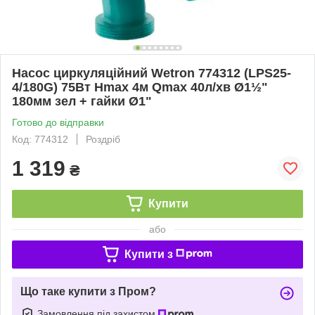
Насос циркуляційний Wetron 774312 (LPS25-
4/180G) 75Вт Hmax 4м Qmax 40л/хв Ø1½"
180мм зел + гайки Ø1"
Готово до відправки
Код: 774312
Роздріб
1 319
₴
Купити
або
Купити з
Що таке купити з Пром?
Замовлення під захистом