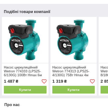
Подібні товари компанії
Насос циркуляційний
Насос циркуляційний
Насо
Wetron 774333 (LPS25-
Wetron 774313 (LPS25-
Wetr
6/130G) 100Вт Hmax 6м
4/130G) 75Вт Hmax 4м
8/18
Qmax 50л/хв Ø1½" 130мм
Qmax 45л/хв Ø1½" 130мм
Qmax
1 487
1 319
2 8
₴
₴
зел + гайки Ø1"
зел + гайки Ø1"
борд
Купити
Купити
Про нас