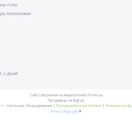
пы Forte
оры Бензиновые
1-2 Дней!
Сайт створений на маркетплейсі
Prom.ua
Продавець на Bigl.ua
✅⭐ Fontan ✅⭐ - Насосное Оборудование |
Поскаржитися на контент
|
Політика конфі
Select Language
▼