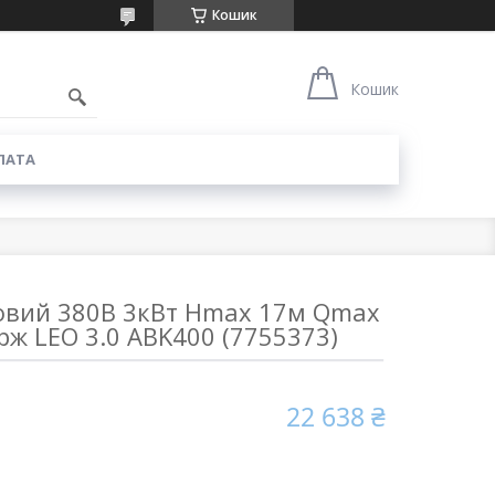
Кошик
6
Кошик
ЛАТА
ровий 380В 3кВт Hmax 17м Qmax
рж LEO 3.0 ABK400 (7755373)
22 638 ₴