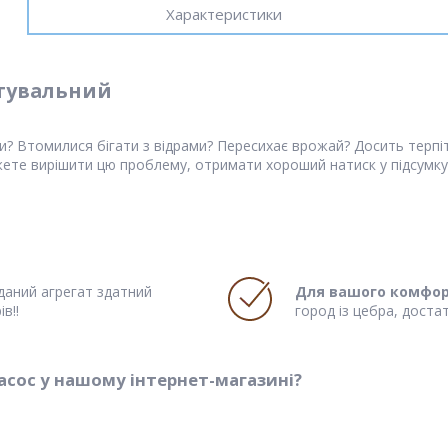
Характеристики
тувальний
и? Втомилися бігати з відрами? Пересихає врожай? Досить терпіт
ете вирішити цю проблему, отримати хороший натиск у підсумк
даний агрегат здатний
Для вашого комфор
в!!
город із цебра, достат
сос у нашому інтернет-магазині?