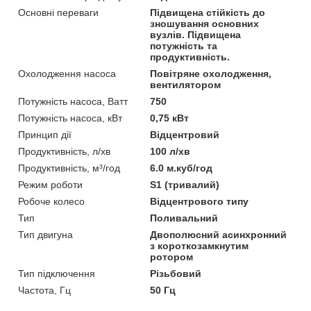
Основні переваги
Підвищена стійкість до
зношування основних
вузлів. Підвищена
потужність та
продуктивність.
Охолодження насоса
Повітряне охолодження,
вентилятором
Потужність насоса, Ватт
750
Потужність насоса, кВт
0,75 кВт
Принцип дії
Відцентровий
Продуктивність, л/хв
100 л/хв
Продуктивність, м³/год
6.0 м.куб/год
Режим роботи
S1 (тривалий)
Робоче колесо
Відцентрового типу
Тип
Поливальний
Тип двигуна
Двополюсний асинхронний
з короткозамкнутим
ротором
Тип підключення
Різьбовий
Частота, Гц
50 Гц