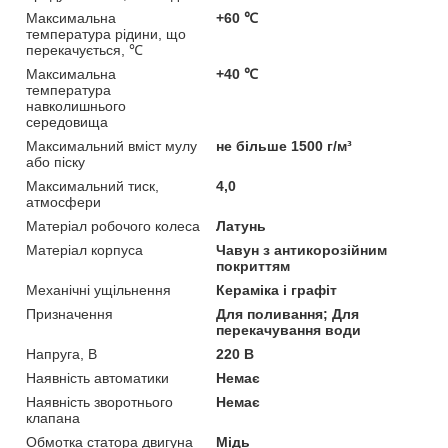
Максимальна
+60 ℃
температура рідини, що
перекачується, ℃
Максимальна
+40 ℃
температура
навколишнього
середовища
Максимальний вміст мулу
не більше 1500 г/м³
або піску
Максимальний тиск,
4,0
атмосфери
Матеріал робочого колеса
Латунь
Матеріал корпуса
Чавун з антикорозійним
покриттям
Механічні ущільнення
Кераміка і графіт
Призначення
Для поливання; Для
перекачування води
Напруга, В
220 В
Наявність автоматики
Немає
Наявність зворотнього
Немає
клапана
Обмотка статора двигуна
Мідь