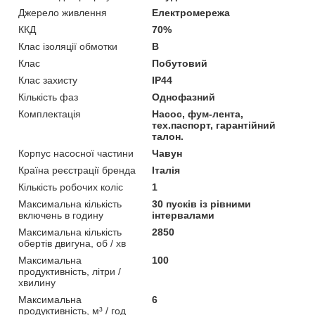
Джерело живлення
Електромережа
ККД
70%
Клас ізоляції обмотки
B
Клас
Побутовий
Клас захисту
IP44
Кількість фаз
Однофазний
Комплектація
Насос, фум-лента,
тех.паспорт, гарантійний
талон.
Корпус насосної частини
Чавун
Країна реєстрації бренда
Італія
Кількість робочих коліс
1
Максимальна кількість
30 пусків із рівними
включень в годину
інтервалами
Максимальна кількість
2850
обертів двигуна, об / хв
Максимальна
100
продуктивність, літри /
хвилину
Максимальна
6
продуктивність, м³ / год