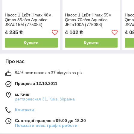
Насос 1.1кВт Hmax 48м
Насос 1.1кВт Hmax 55м
Насо
Qmax 85л/хв Aquatica
Qmax 70л/хв Aquatica
Qmax
JSWa15M (775084)
JETa100A (775088)
JSW
4 235
4 102
4 0
₴
₴
Купити
Купити
Про нас
94% позитивних з 37 відгуків за рік
Працює з 12.10.2011
м. Київ
дегтяревская 31, Київ, Україна
Контакти
Сьогодні працює з 09:00 до 18:30
Показати весь графік роботи