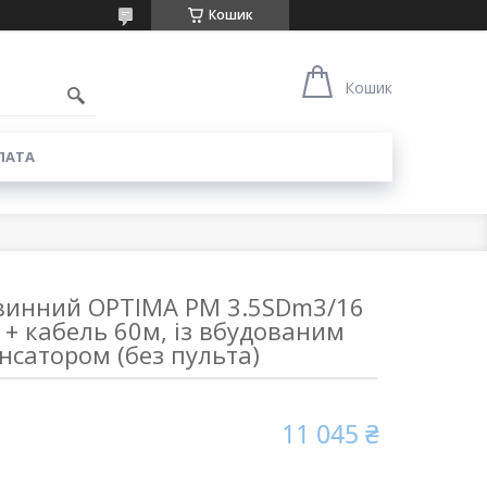
Кошик
6
Кошик
ЛАТА
винний OPTIMA PM 3.5SDm3/16
 + кабель 60м, із вбудованим
нсатором (без пульта)
11 045 ₴