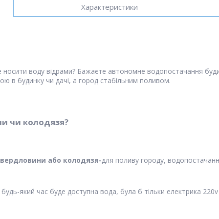
Характеристики
те носити воду відрами? Бажаєте автономне водопостачання будин
ю в будинку чи дачі, а город стабільним поливом.
ни чи колодязя?
 свердловини або колодязя-
для поливу городу, водопостачання
 будь-який час буде доступна вода, була б тільки електрика 220v