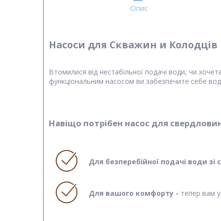
Опис
Насоси для Скважин и Колодців
Втомилися від нестабільної подачі води, чи хоче
функціональним насосом ви забезпечите себе водо
Навіщо потрібен насос для свердлови
Для безперебійної подачі води зі
Для вашого комфорту -
тепер вам у