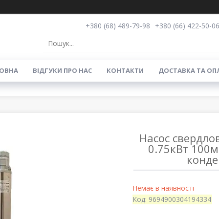
+380 (68) 489-79-98
+380 (66) 422-50-0
ОВНА
ВIДГУКИ ПРО НАС
КОНТАКТИ
ДОСТАВКА ТА ОП
Насос свердло
0.75кВт 100м
конде
Немає в наявності
Код:
9694900304194334