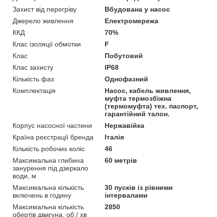
Захист від перегріву
Вбудована у насос
Джерело живлення
Електромережа
ККД
70%
Клас ізоляції обмотки
F
Клас
Побутовий
Клас захисту
IP68
Кількість фаз
Однофазний
Комплектація
Насос, кабель живлення,
муфта термозбіжна
(термомуфта) тех. паспорт,
гарантійний талон.
Корпус насосної частини
Нержавійка
Країна реєстрації бренда
Італія
Кількість робочих коліс
46
Максимальна глибина
60 метрів
занурення під дзеркало
води, м
Максимальна кількість
30 пусків із рівними
включень в годину
інтервалами
Максимальна кількість
2850
обертів двигуна, об / хв