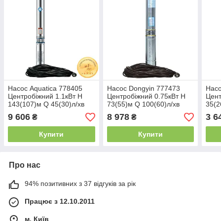
Насос Aquatica 778405
Насос Dongyin 777473
Насо
Центробіжний 1.1кВт H
Центробіжний 0.75кВт H
Цент
143(107)м Q 45(30)л/хв
73(55)м Q 100(60)л/хв
35(2
Ø80мм 60м кабелю
Ø102мм 40м кабелю
Ø80м
9 606
8 978
3 6
₴
₴
(3QJED2-33-1.1)
(4SEm4/10)
Купити
Купити
Про нас
94% позитивних з 37 відгуків за рік
Працює з 12.10.2011
м. Київ