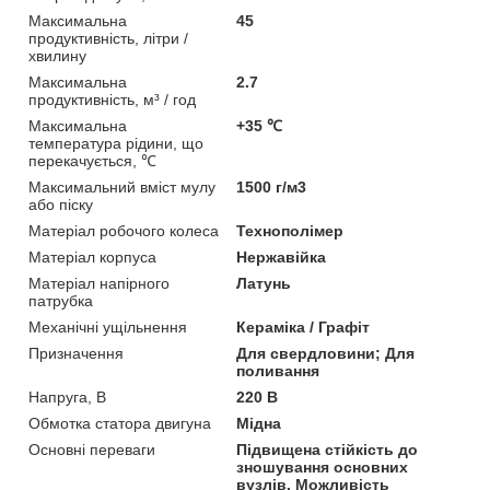
Максимальна
45
продуктивність, літри /
хвилину
Максимальна
2.7
продуктивність, м³ / год
Максимальна
+35 ℃
температура рідини, що
перекачується, ℃
Максимальний вміст мулу
1500 г/м3
або піску
Матеріал робочого колеса
Технополімер
Матеріал корпуса
Нержавійка
Матеріал напірного
Латунь
патрубка
Механічні ущільнення
Кераміка / Графіт
Призначення
Для свердловини; Для
поливання
Напруга, В
220 В
Обмотка статора двигуна
Мідна
Основні переваги
Підвищена стійкість до
зношування основних
вузлів. Можливість