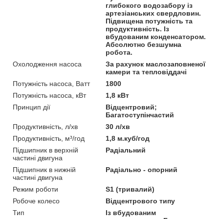
глибокого водозабору із
артезіанських свердловин.
Підвищена потужність та
продуктивність. Із
вбудованим конденсатором.
Абсолютно безшумна
робота.
Охолодження насоса
За рахунок маслозаповненої
камери та тепловіддачі
Потужність насоса, Ватт
1800
Потужність насоса, кВт
1,8 кВт
Принцип дії
Відцентровий;
Багатоступінчастий
Продуктивність, л/хв
30 л/хв
Продуктивність, м³/год
1,8 м.куб/год
Підшипник в верхній
Радіальний
частині двигуна
Підшипник в нижній
Радіально - опорний
частині двигуна
Режим роботи
S1 (тривалий)
Робоче колесо
Відцентрового типу
Тип
Із вбудованим