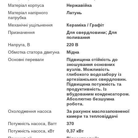
Матеріал корпуса
Нержавійка
Матеріал напірного
Латунь
патрубка
Механічні ущільнення
Кераміка / Графіт
Призначення
Для свердловини; Для
поливання
Напруга, В
220 В
Обмотка статора двигуна
Мідна
Основні переваги
Підвищена стійкість до
зношування основних
вузлів. Можливість
глибокого водозабору із
артезіанських свердловин.
Підвищена потужність та
продуктивність. Із
вбудованим конденсатором.
Абсолютно безшумна
робота.
Охолодження насоса
За рахунок маслозаповненої
камери та тепловіддачі
Потужність насоса, Ватт
370
Потужність насоса, кВт
0,37 кВт