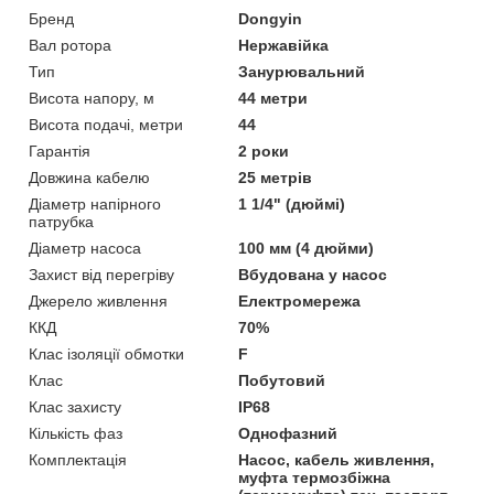
Бренд
Dongyin
Вал ротора
Нержавійка
Тип
Занурювальний
Висота напору, м
44 метри
Висота подачі, метри
44
Гарантія
2 роки
Довжина кабелю
25 метрів
Діаметр напірного
1 1/4" (дюймі)
патрубка
Діаметр насоса
100 мм (4 дюйми)
Захист від перегріву
Вбудована у насос
Джерело живлення
Електромережа
ККД
70%
Клас ізоляції обмотки
F
Клас
Побутовий
Клас захисту
IP68
Кількість фаз
Однофазний
Комплектація
Насос, кабель живлення,
муфта термозбіжна