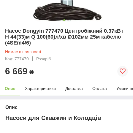
Насос Dongyin 777470 Центробіжний 0.37кВт
H 44(33)м Q 100(60)л/хв Ø102мм 25м кабелю
(4SEm4/6)
Немає в наявності
Код: 777470
Роздріб
6 669
₴
Опис
Характеристики
Доставка
Оплата
Умови п
Опис
Насоси для Скважин и Колодців