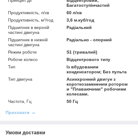
Принцип дії
Відцентровий;
Багатоступінчастий
Продуктивність, л/хв
60 л/хв
Продуктивність, м³/год
3,6 м.куб/год
Підшипник в верхній
Радіальний
частині двигуна
Підшипник в нижній
Радіально - опорний
частині двигуна
Режим роботи
S1 (тривалий)
Робоче колесо
Відцентрового типу
Тип
Із вбудованим
конденсатором; Без пульта
Тип двигуна
Асинхронний двигун з
короткозамкненим ротором
и "Плаваючими" робочими
колесами.
Частота, Гц
50 Гц
Приховати
Умови доставки