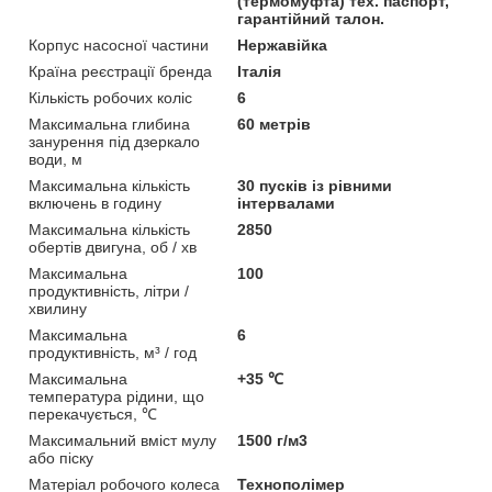
(термомуфта) тех. паспорт,
гарантійний талон.
Корпус насосної частини
Нержавійка
Країна реєстрації бренда
Італія
Кількість робочих коліс
6
Максимальна глибина
60 метрів
занурення під дзеркало
води, м
Максимальна кількість
30 пусків із рівними
включень в годину
інтервалами
Максимальна кількість
2850
обертів двигуна, об / хв
Максимальна
100
продуктивність, літри /
хвилину
Максимальна
6
продуктивність, м³ / год
Максимальна
+35 ℃
температура рідини, що
перекачується, ℃
Максимальний вміст мулу
1500 г/м3
або піску
Матеріал робочого колеса
Технополімер