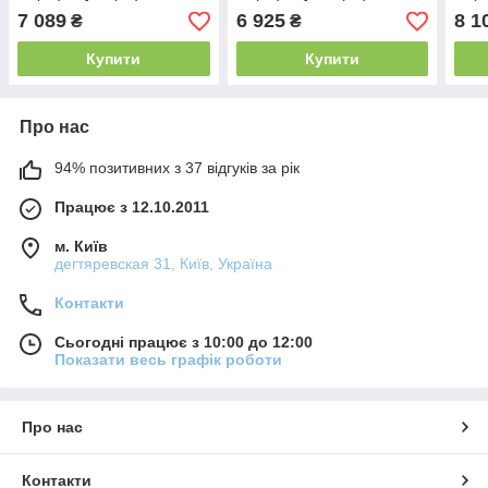
Ø102мм 40м кабелю
Ø102мм 30м кабелю
Ø10
7 089
6 925
8 1
₴
₴
(4SEm2/9)
(4SEm4/7)
(4SE
Купити
Купити
Про нас
94% позитивних з 37 відгуків за рік
Працює з 12.10.2011
м. Київ
дегтяревская 31, Київ, Україна
Контакти
Сьогодні працює з 10:00 до 12:00
Показати весь графік роботи
Про нас
Контакти