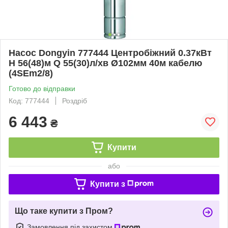
Насос Dongyin 777444 Центробіжний 0.37кВт
H 56(48)м Q 55(30)л/хв Ø102мм 40м кабелю
(4SEm2/8)
Готово до відправки
Код: 777444
Роздріб
6 443
₴
Купити
або
Купити з
Що таке купити з Пром?
Замовлення під захистом