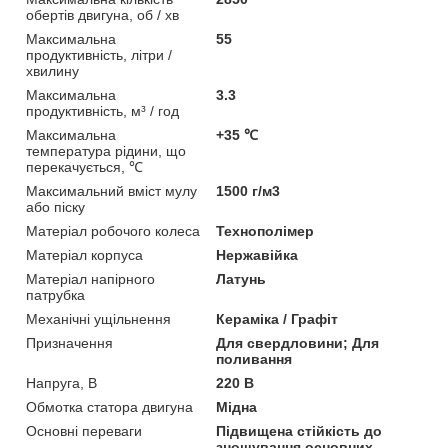
обертів двигуна, об / хв
Максимальна
55
продуктивність, літри /
хвилину
Максимальна
3.3
продуктивність, м³ / год
Максимальна
+35 ℃
температура рідини, що
перекачується, ℃
Максимальний вміст мулу
1500 г/м3
або піску
Матеріал робочого колеса
Технополімер
Матеріал корпуса
Нержавійка
Матеріал напірного
Латунь
патрубка
Механічні ущільнення
Кераміка / Графіт
Призначення
Для свердловини; Для
поливання
Напруга, В
220 В
Обмотка статора двигуна
Мідна
Основні переваги
Підвищена стійкість до
зношування основних