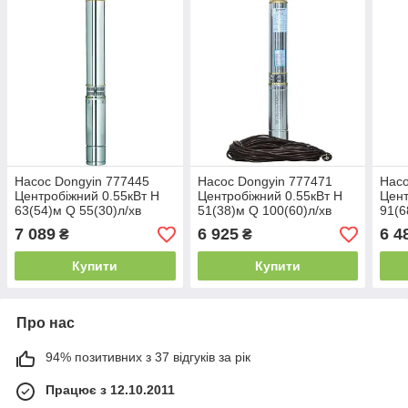
Насос Dongyin 777445
Насос Dongyin 777471
Насо
Центробіжний 0.55кВт H
Центробіжний 0.55кВт H
Цент
63(54)м Q 55(30)л/хв
51(38)м Q 100(60)л/хв
91(6
Ø102мм 40м кабелю
Ø102мм 30м кабелю
Ø80
7 089
6 925
6 4
₴
₴
(4SEm2/9)
(4SEm4/7)
(3QJ
Купити
Купити
Про нас
94% позитивних з 37 відгуків за рік
Працює з 12.10.2011