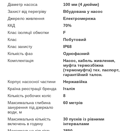
Діаметр насоса
100 мм (4 дюйми)
Захист від перегріву
Вбудована у насос
Джерело живлення
Електромережа
ККД
70%
Клас ізоляції обмотки
F
Клас
Побутовий
Клас захисту
IP68
Кількість фаз
Однофазний
Комплектація
Насос, кабель живлення,
муфта термозбіжна
(термомуфта) тех. паспорт,
гарантійний талон.
Корпус насосної частини
Нержавійка
Країна реєстрації бренда
Італія
Кількість робочих коліс
8
Максимальна глибина
60 метрів
занурення під дзеркало
води, м
Максимальна кількість
30 пусків із рівними
включень в годину
інтервалами
Максимальна кількість
2850