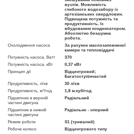
вузлів. Можливість
глибокого водозабору із
артезіанських свердловин.
Підвищена потужність та
продуктивність. Із
вбудованим конденсатором.
Абсолютно безшумна
робота.
Охолодження насоса
За рахунок маслозаповненої
камери та тепловіддачі
Потужність насоса, Ватт
370
Потужність насоса, кВт
0,37 кВт
Принцип дії
Відцентровий;
Багатоступінчастий
Продуктивність, л/хв
30 л/хв
Продуктивність, м³/год
1,8 м.куб/год
Підшипник в верхній
Радіальний
частині двигуна
Підшипник в нижній
Радіально - опорний
частині двигуна
Режим роботи
S1 (тривалий)
Робоче колесо
Відцентрового типу