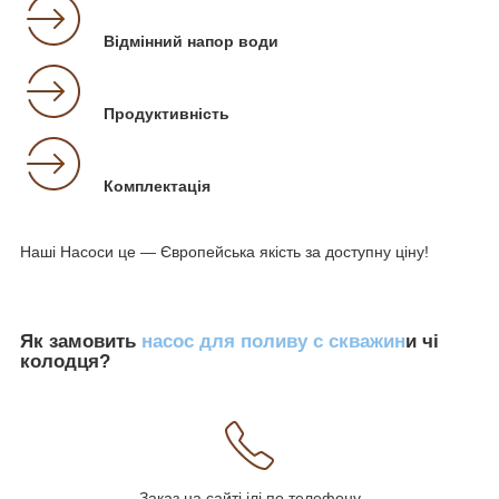
Відмінний напор води
Продуктивність
Комплектація
Наші Насоси це — Європейська якість за доступну ціну!
Як замовить
насос для поливу с скважин
и чі
колодця?
Заказ на сайті ілі по телефону