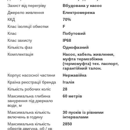
Захист від перегріву
Вбудована у насос
Джерело живлення
Електромережа
ККД
70%
Клас ізоляції обмотки
F
Клас
Побутовий
Клас захисту
IP68
Кількість фаз
Однофазний
Комплектація
Насос, кабель живлення,
муфта термозбіжна
(термомуфта) тех. паспорт,
гарантійний талон.
Корпус насосної частини
Нержавійка
Країна реєстрації бренда
Італія
Кількість робочих коліс
28
Максимальна глибина
60 метрів
занурення під дзеркало
води, м
Максимальна кількість
30 пусків із рівними
включень в годину
інтервалами
Максимальна кількість
2850
обертів двигуна, об / хв