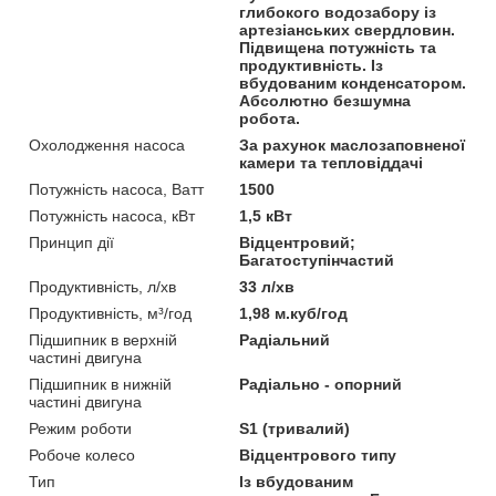
глибокого водозабору із
артезіанських свердловин.
Підвищена потужність та
продуктивність. Із
вбудованим конденсатором.
Абсолютно безшумна
робота.
Охолодження насоса
За рахунок маслозаповненої
камери та тепловіддачі
Потужність насоса, Ватт
1500
Потужність насоса, кВт
1,5 кВт
Принцип дії
Відцентровий;
Багатоступінчастий
Продуктивність, л/хв
33 л/хв
Продуктивність, м³/год
1,98 м.куб/год
Підшипник в верхній
Радіальний
частині двигуна
Підшипник в нижній
Радіально - опорний
частині двигуна
Режим роботи
S1 (тривалий)
Робоче колесо
Відцентрового типу
Тип
Із вбудованим