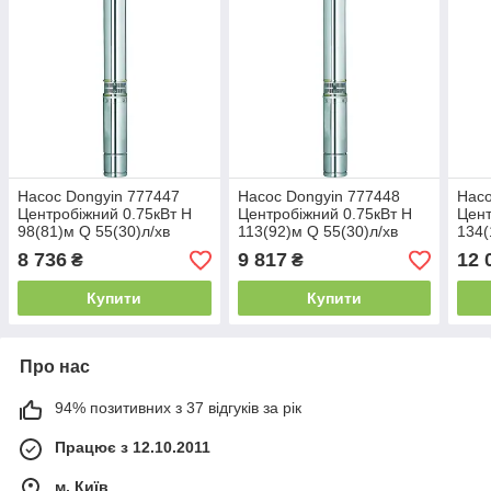
Насос Dongyin 777447
Насос Dongyin 777448
Насо
Центробіжний 0.75кВт H
Центробіжний 0.75кВт H
Цент
98(81)м Q 55(30)л/хв
113(92)м Q 55(30)л/хв
134(
Ø102мм 50м кабелю
Ø102мм 60м кабелю
Ø10
8 736
9 817
12 
₴
₴
(4SEm2/14)
(4SEm2/16)
(4SE
Купити
Купити
Про нас
94% позитивних з 37 відгуків за рік
Працює з 12.10.2011
м. Київ