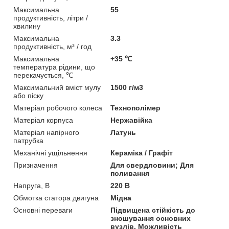
Максимальна
55
продуктивність, літри /
хвилину
Максимальна
3.3
продуктивність, м³ / год
Максимальна
+35 ℃
температура рідини, що
перекачується, ℃
Максимальний вміст мулу
1500 г/м3
або піску
Матеріал робочого колеса
Технополімер
Матеріал корпуса
Нержавійка
Матеріал напірного
Латунь
патрубка
Механічні ущільнення
Кераміка / Графіт
Призначення
Для свердловини; Для
поливання
Напруга, В
220 В
Обмотка статора двигуна
Мідна
Основні переваги
Підвищена стійкість до
зношування основних
вузлів. Можливість