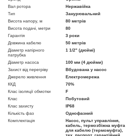
Вал ротора
Нержавійка
Тип
Занурювальний
Висота напору, м
80 метрів
Висота подачі, метри
80
Гарантія
3 роки
Довжина кабелю
50 метрів
Діаметр напірного
1 1/2" (дюймі)
патрубка
Діаметр насоса
100 мм (4 дюйми)
Захист від перегріву
Вбудована у насос
Джерело живлення
Електромережа
ККД
70%
Клас ізоляції обмотки
F
Клас
Побутовий
Клас захисту
IP68
Кількість фаз
Однофазний
Комплектація
Насос, пульт управління,
кабель, термозбіжна муфта
для кабелю (термомуфта),
тех. паспорт, гарантійний