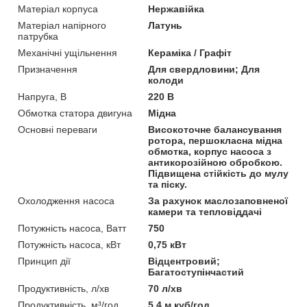
Матеріал корпуса
Нержавійка
Матеріал напірного
Латунь
патрубка
Механічні ущільнення
Кераміка / Графіт
Призначення
Для свердловини; Для
колоди
Напруга, В
220 В
Обмотка статора двигуна
Мідна
Основні переваги
Високоточне балансування
ротора, першокласна мідна
обмотка, корпус насоса з
антикорозійною обробкою.
Підвищена стійкість до мулу
та піску.
Охолодження насоса
За рахунок маслозаповненої
камери та тепловіддачі
Потужність насоса, Ватт
750
Потужність насоса, кВт
0,75 кВт
Принцип дії
Відцентровий;
Багатоступінчастий
Продуктивність, л/хв
70 л/хв
Продуктивність, м³/год
5,4 м.куб/год