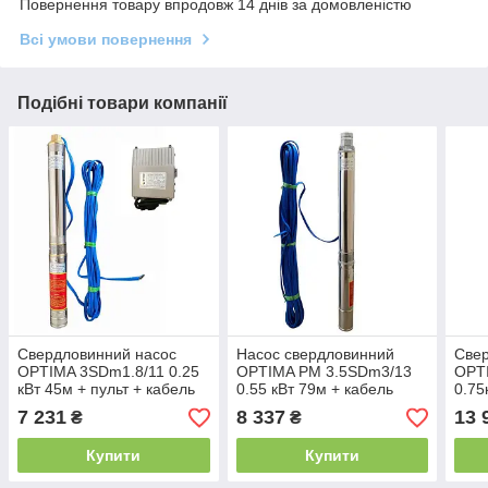
Повернення товару впродовж 14 днів за домовленістю
Всі умови повернення
Подібні товари компанії
Свердловинний насос
Насос свердловинний
Свер
OPTIMA 3SDm1.8/11 0.25
OPTIMA PM 3.5SDm3/13
OPT
кВт 45м + пульт + кабель
0.55 кВт 79м + кабель
0.75
25м
50м, із вбудованим
двиг
7 231
8 337
13 
₴
₴
конденсатором (без
пульта)
Купити
Купити