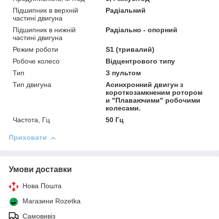
Підшипник в верхній
Радіальний
частині двигуна
Підшипник в нижній
Радіально - опорний
частині двигуна
Режим роботи
S1 (тривалий)
Робоче колесо
Відцентрового типу
Тип
З пультом
Тип двигуна
Асинхронний двигун з
короткозамкненим ротором
и "Плаваючими" робочими
колесами.
Частота, Гц
50 Гц
Приховати
Умови доставки
Нова Пошта
Магазини Rozetka
Самовивіз