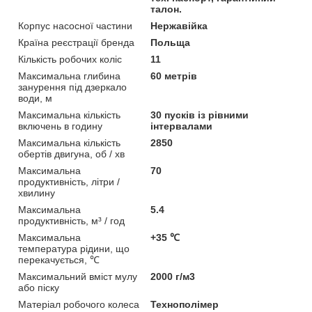
талон.
Корпус насосної частини
Нержавійка
Країна реєстрації бренда
Польща
Кількість робочих коліс
11
Максимальна глибина
60 метрів
занурення під дзеркало
води, м
Максимальна кількість
30 пусків із рівними
включень в годину
інтервалами
Максимальна кількість
2850
обертів двигуна, об / хв
Максимальна
70
продуктивність, літри /
хвилину
Максимальна
5.4
продуктивність, м³ / год
Максимальна
+35 ℃
температура рідини, що
перекачується, ℃
Максимальний вміст мулу
2000 г/м3
або піску
Матеріал робочого колеса
Технополімер