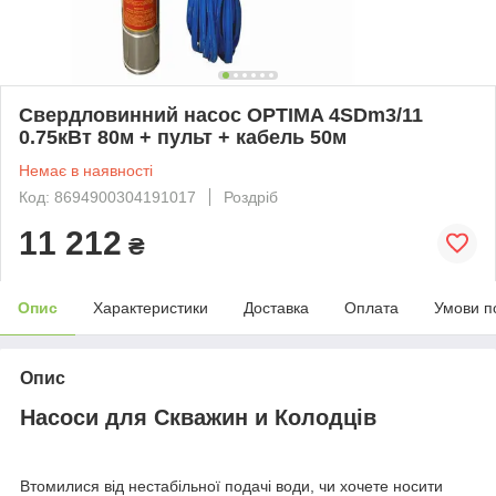
Свердловинний насос OPTIMA 4SDm3/11
0.75кВт 80м + пульт + кабель 50м
Немає в наявності
Код: 8694900304191017
Роздріб
11 212
₴
Опис
Характеристики
Доставка
Оплата
Умови п
Опис
Насоси для Скважин и Колодців
Втомилися від нестабільної подачі води, чи хочете носити