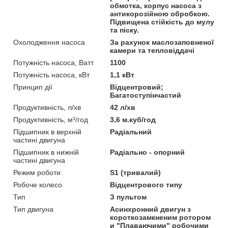
обмотка, корпус насоса з
антикорозійною обробкою.
Підвищена стійкість до мулу
та піску.
Охолодження насоса
За рахунок маслозаповненої
камери та тепловіддачі
Потужність насоса, Ватт
1100
Потужність насоса, кВт
1,1 кВт
Принцип дії
Відцентровий;
Багатоступінчастий
Продуктивність, л/хв
42 л/хв
Продуктивність, м³/год
3,6 м.куб/год
Підшипник в верхній
Радіальний
частині двигуна
Підшипник в нижній
Радіально - опорний
частині двигуна
Режим роботи
S1 (тривалий)
Робоче колесо
Відцентрового типу
Тип
З пультом
Тип двигуна
Асинхронний двигун з
короткозамкненим ротором
и "Плаваючими" робочими