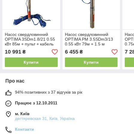
Насос свердловинний
Насос свердловинний
Насо
OPTIMA 3SDm1.8/21 0.55
OPTIMA PM 3.5SDm3/13
OPT
кВт 85м + пульт + кабель
0.55 кВт 79м + 1.5 м
0.75
45м
кабель, із вбудованим
кабе
10 991
6 455
7 2
₴
₴
конденсатором (без
конд
пульта)
пуль
Купити
Купити
Про нас
94% позитивних з 37 відгуків за рік
Працює з 12.10.2011
м. Київ
дегтяревская 31, Київ, Україна
Контакти