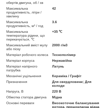
обертів двигуна, об / хв
Максимальна
42
продуктивність, літри /
хвилину
Максимальна
3.6
продуктивність, м³ / год
Максимальна
+35 ℃
температура рідини, що
перекачується, ℃
Максимальний вміст мулу
2000 г/м3
або піску
Матеріал робочого колеса
Технополімер
Матеріал корпуса
Нержавійка
Матеріал напірного
Латунь
патрубка
Механічні ущільнення
Кераміка / Графіт
Призначення
Для свердловини; Для
колоди
Напруга, В
220 В
Обмотка статора двигуна
Мідна
Основні переваги
Високоточне балансування
ротора, першокласна мідна