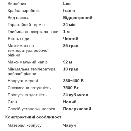
Виробник
Leo
Країна виробник
Італія
Вид насоса
Відцентровий
Гарантійний термін
24 міс
Глибина до дзеркала води
1 м
Якість води
Чистий
Максимальна
85 град.
температура робочої
рідини
Максимальний напір
92 м
Мінімальна температура
10 град.
робочої рідини
Напруга мережі
380~400 В
Споживана потужність
7500 Вт
Пропускна здатність
24 куб.м/год
Стан
Новий
Спосіб установки насоса
Поверхневий
Конструктивні особливості
Матеріал корпусу
Чавун