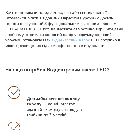
Хочете поливати город з колодязя або свердловини?
Втомилися бігати з відрами? Пересихає урожай? Досить
терпіти незручності! З функціональним зваженим насосом
LEO ACm110B3 1,1 кВт, ви зможете самостійно вирішити дану
проблему, отримати хороший напір у підсумку хороший
урожай! Встановлювати
Відцентровий насос
LEO потрібно в
місцях, захищених від атмосферного впливу вологи.
Навіщо потрібен Відцентровий насос LEO?
Для забезпечення поливу
городу
— даний агрегат
здатний висмоктувати воду з
глибини до 7 метрів!