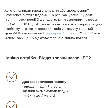
Хочете поливати город з колодязя або свердловини?
Втомилися бігати з відрами? Пересихає урожай? Досить
терпіти незручності! З функціональним зваженим насосом
LEO ACm110B3 1,1 кВт, ви зможете самостійно вирішити дану
проблему, отримати хороший напір у підсумку хороший
урожай! Встановлювати
Відцентровий насос
LEO потрібно в
місцях, захищених від атмосферного впливу вологи.
Навіщо потрібен Відцентровий насос LEO?
Для забезпечення поливу
городу
— даний агрегат
здатний висмоктувати воду з
глибини до 7 метрів!