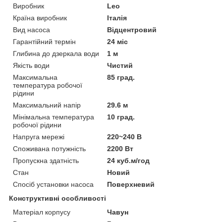
Виробник
Leo
Країна виробник
Італія
Вид насоса
Відцентровий
Гарантійний термін
24 міс
Глибина до дзеркала води
1 м
Якість води
Чистий
Максимальна
85 град.
температура робочої
рідини
Максимальний напір
29.6 м
Мінімальна температура
10 град.
робочої рідини
Напруга мережі
220~240 В
Споживана потужність
2200 Вт
Пропускна здатність
24 куб.м/год
Стан
Новий
Спосіб установки насоса
Поверхневий
Конструктивні особливості
Матеріал корпусу
Чавун