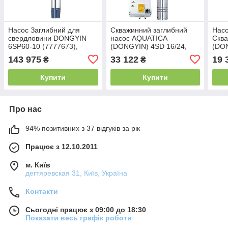
Насос Заглибний для
Скважинний заглибний
Насо
свердловини DONGYIN
насос AQUATICA
Скв
6SP60-10 (7777673),
(DONGYIN) 4SD 16/24,
(DON
Трифазний
Трифазний 7771883
Три
143 975
33 122
19 
₴
₴
Купити
Купити
Про нас
94% позитивних з 37 відгуків за рік
Працює з 12.10.2011
м. Київ
дегтяревская 31, Київ, Україна
Контакти
Сьогодні працює з 09:00 до 18:30
Показати весь графік роботи