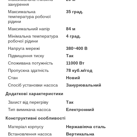
занурення
Максимальна
35 град.
температура робочої
рідини
Максимальний напір
84 м
Мінімальна температура
4 град.
робочої рідини
Напруга мережі
380~400 В
Підвищення тиску
Так
Споживана потужність
11000 Вт
Пропускна здатність
78 куб.м/год
Стан
Новий
Спосіб установки насоса
Занурювальний
Додаткові характеристики
Захист від перегріву
Так
Тип вимикача насоса
Електронний
Конструктивні особливості
Матеріал корпусу
Нержавіюча сталь
Встановлення насоса
Вертикальна