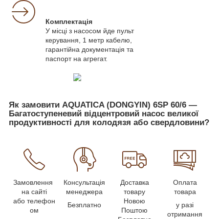
Комплектація
У місці з насосом йде пульт
керування, 1 метр кабелю,
гарантійна документація та
паспорт на агрегат.
Як замовити AQUATICA (DONGYIN) 6SP 60/6 —
Багатоступеневий відцентровий насос великої
продуктивності для колодязя або свердловини?
Замовлення
Консультація
Доставка
Оплата
на сайті
менеджера
товару
товара
або телефон
Новою
Безплатно
у разі
ом
Поштою
отримання