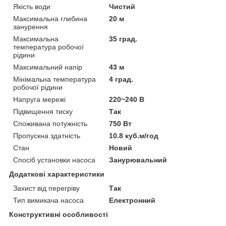
Якість води
Чистий
Максимальна глибина
20 м
занурення
Максимальна
35 град.
температура робочої
рідини
Максимальний напір
43 м
Мінімальна температура
4 град.
робочої рідини
Напруга мережі
220~240 В
Підвищення тиску
Так
Споживана потужність
750 Вт
Пропускна здатність
10.8 куб.м/год
Стан
Новий
Спосіб установки насоса
Занурювальний
Додаткові характеристики
Захист від перегріву
Так
Тип вимикача насоса
Електронний
Конструктивні особливості