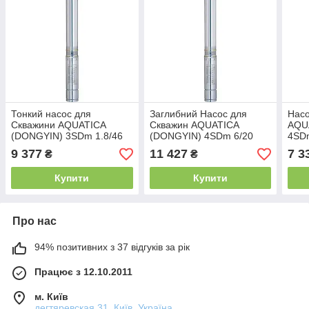
Тонкий насос для
Заглибний Насос для
Насо
Скважини AQUATICA
Скважин AQUATICA
AQU
(DONGYIN) 3SDm 1.8/46
(DONGYIN) 4SDm 6/20
4SDm
777106
777144
777
9 377
11 427
7 3
₴
₴
Купити
Купити
Про нас
94% позитивних з 37 відгуків за рік
Працює з 12.10.2011
м. Київ
дегтяревская 31, Київ, Україна