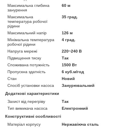
Максимальна глибина
60 м
занурення
Максимальна
35 град.
температура робочої
рідини
Максимальний напір
126 м
Мінімальна температура
4 град.
робочої рідини
Напруга мережі
220~240 В
Підвищення тиску
Так
Споживана потужність
1500 Вт
Пропускна здатність
6 куб.м/год
Стан
Новий
Спосіб установки насоса
Занурювальний
Додаткові характеристики
Захист від перегріву
Так
Тип вимикача насоса
Електронний
Конструктивні особливості
Матеріал корпусу
Нержавіюча сталь