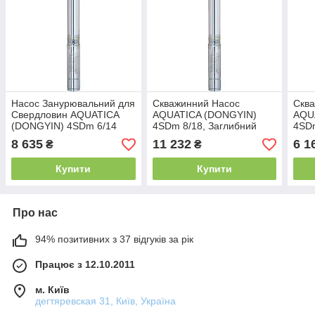
Насос Занурювальний для
Скважинний Насос
Скв
Свердловин AQUATICA
AQUATICA (DONGYIN)
AQU
(DONGYIN) 4SDm 6/14
4SDm 8/18, Заглибний
4SDm
777154
8 635
11 232
6 1
₴
₴
Купити
Купити
Про нас
94% позитивних з 37 відгуків за рік
Працює з 12.10.2011
м. Київ
дегтяревская 31, Київ, Україна