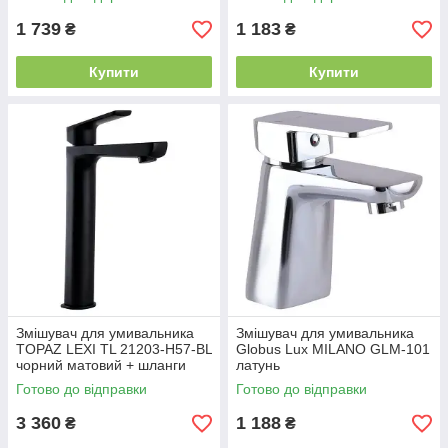
1 739
1 183
₴
₴
Купити
Купити
Змішувач для умивальника
Змішувач для умивальника
TOPAZ LEXI TL 21203-H57-BL
Globus Lux MILANO GLM-101
чорний матовий + шланги
латунь
65см
Готово до відправки
Готово до відправки
3 360
1 188
₴
₴